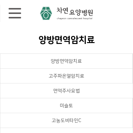
양방면역암치료
양방면역암치료
고주파온열암치료
면역주사요법
미슬토
고농도비타민C