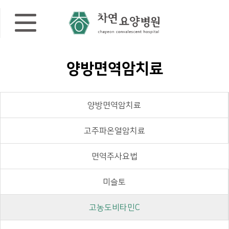
양방면역암치료
양방면역암치료
고주파온열암치료
면역주사요법
미슬토
고농도비타민C