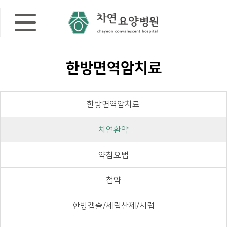
한방면역암치료
한방면역암치료
차연환약
약침요법
첩약
한방캡슐/세립산제/시럽