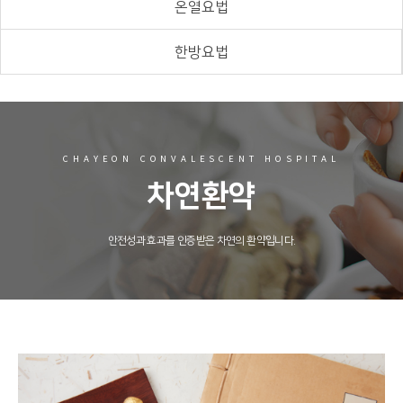
온열요법
한방요법
CHAYEON CONVALESCENT HOSPITAL
차연환약
안전성과 효과를 인증받은 차연의 환약입니다.