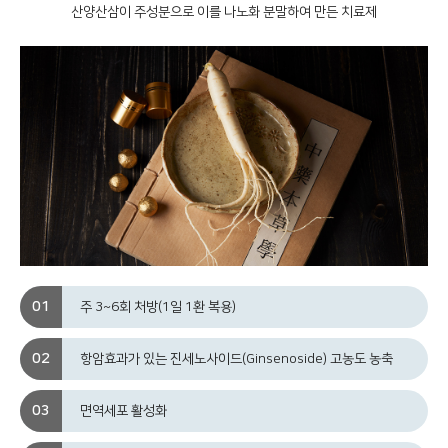
산양산삼이 주성분으로 이를 나노화 분말하여 만든 치료제
주 3~6회 처방(1일 1환 복용)
항암효과가 있는 진세노사이드(Ginsenoside) 고농도 농축
면역세포 활성화