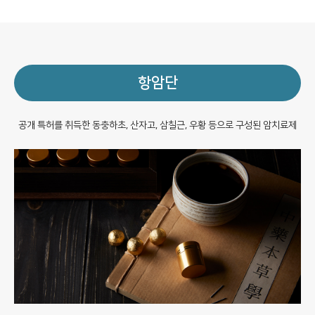
항암단
공개 특허를 취득한 동충하초, 산자고, 삼칠근, 우황 등으로 구성된 암치료제